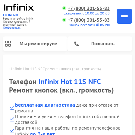
+7 (800) 301-55-83
Ежедневно, с 10:00 до 20:00
FIX-INFINIX
Ремонт устройств Infinix
+7 (800) 301-55-83
Специализированный
Звонок бесплатный по РФ
cервисный центр г.
Симферополь
Мы ремонтируем
Позвонить
лефон Infinix Hot 11S NFC ремонт кнопок (вкл., громкость)
Телефон
Infinix Hot 11S NFC
Ремонт кнопок (вкл., громкость)
Бесплатная диагностика
даже при отказе от
ремонта
Привезем и увезем телефон Infinix собственной
доставкой
Гарантия на наши работы по ремонту телефонов
до 3-х лет
Infinix